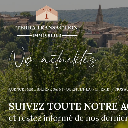
N
o
a
c
t
u
a
i
é
s
AGENCE IMMOBILIÈRE SAINT-QUENTIN-LA-POTERIE
NOS A
SUIVEZ TOUTE NOTRE A
et restez informé de nos dernier