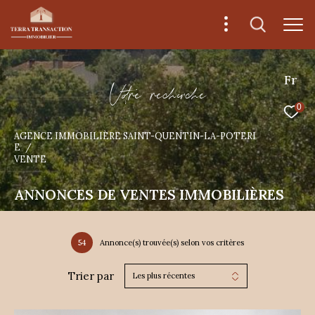
Fr
V
o
r
e
r
e
c
e
c
e
0
AGENCE IMMOBILIÈRE SAINT-QUENTIN-LA-POTERI
E
VENTE
ANNONCES DE VENTES IMMOBILIÈRES
54
Annonce(s) trouvée(s) selon vos critères
Trier par
Les plus récentes