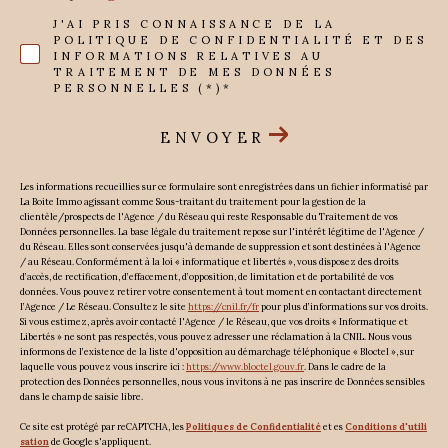
J'AI PRIS CONNAISSANCE DE LA
POLITIQUE DE CONFIDENTIALITÉ ET DES
INFORMATIONS RELATIVES AU
TRAITEMENT DE MES DONNÉES
PERSONNELLES (*)*
ENVOYER
Les informations recueillies sur ce formulaire sont enregistrées dans un fichier informatisé par
La Boite Immo agissant comme Sous-traitant du traitement pour la gestion de la
clientèle/prospects de l'Agence / du Réseau qui reste Responsable du Traitement de vos
Données personnelles. La base légale du traitement repose sur l'intérêt légitime de l'Agence /
du Réseau. Elles sont conservées jusqu'à demande de suppression et sont destinées à l'Agence
/ au Réseau. Conformément à la loi « informatique et libertés », vous disposez des droits
d’accès, de rectification, d’effacement, d’opposition, de limitation et de portabilité de vos
données. Vous pouvez retirer votre consentement à tout moment en contactant directement
l’Agence / Le Réseau. Consultez le site
https://cnil.fr/fr
pour plus d’informations sur vos droits.
Si vous estimez, après avoir contacté l'Agence / le Réseau, que vos droits « Informatique et
Libertés » ne sont pas respectés, vous pouvez adresser une réclamation à la CNIL. Nous vous
informons de l’existence de la liste d'opposition au démarchage téléphonique « Bloctel », sur
laquelle vous pouvez vous inscrire ici :
https://www.bloctel.gouv.fr
. Dans le cadre de la
protection des Données personnelles, nous vous invitons à ne pas inscrire de Données sensibles
dans le champ de saisie libre.
Ce site est protégé par reCAPTCHA, les
Politiques de Confidentialité
et es
Conditions d'utili
sation
de Google s'appliquent.