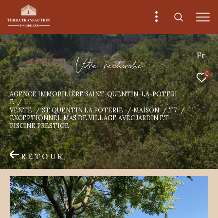
Fr
V
o
r
e
r
e
c
e
c
e
0
AGENCE IMMOBILIÈRE SAINT-QUENTIN-LA-POTERI
E
VENTE
ST QUENTIN LA POTERIE
MAISON
T7
EXCEPTIONNEL MAS DE VILLAGE AVEC JARDIN ET
PISCINE PRESTIGE
RETOUR