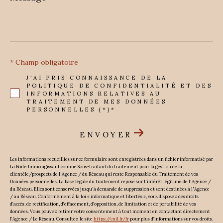
*
* Champ obligatoire
J'AI PRIS CONNAISSANCE DE LA
POLITIQUE DE CONFIDENTIALITÉ ET DES
INFORMATIONS RELATIVES AU
TRAITEMENT DE MES DONNÉES
PERSONNELLES (*)*
ENVOYER
Les informations recueillies sur ce formulaire sont enregistrées dans un fichier informatisé par
La Boite Immo agissant comme Sous-traitant du traitement pour la gestion de la
clientèle/prospects de l'Agence / du Réseau qui reste Responsable du Traitement de vos
Données personnelles. La base légale du traitement repose sur l'intérêt légitime de l'Agence /
du Réseau. Elles sont conservées jusqu'à demande de suppression et sont destinées à l'Agence
/ au Réseau. Conformément à la loi « informatique et libertés », vous disposez des droits
d’accès, de rectification, d’effacement, d’opposition, de limitation et de portabilité de vos
données. Vous pouvez retirer votre consentement à tout moment en contactant directement
l’Agence / Le Réseau. Consultez le site
https://cnil.fr/fr
pour plus d’informations sur vos droits.