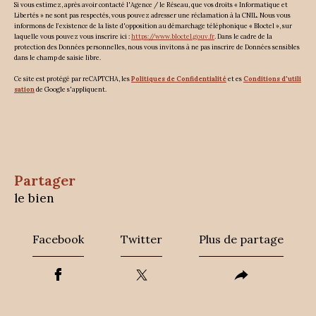
Si vous estimez, après avoir contacté l'Agence / le Réseau, que vos droits « Informatique et
Libertés » ne sont pas respectés, vous pouvez adresser une réclamation à la CNIL. Nous vous
informons de l’existence de la liste d'opposition au démarchage téléphonique « Bloctel », sur
laquelle vous pouvez vous inscrire ici :
https://www.bloctel.gouv.fr
. Dans le cadre de la
protection des Données personnelles, nous vous invitons à ne pas inscrire de Données sensibles
dans le champ de saisie libre.
Ce site est protégé par reCAPTCHA, les
Politiques de Confidentialité
et es
Conditions d'utili
sation
de Google s'appliquent.
partager
le bien
Facebook
Twitter
Plus de partage