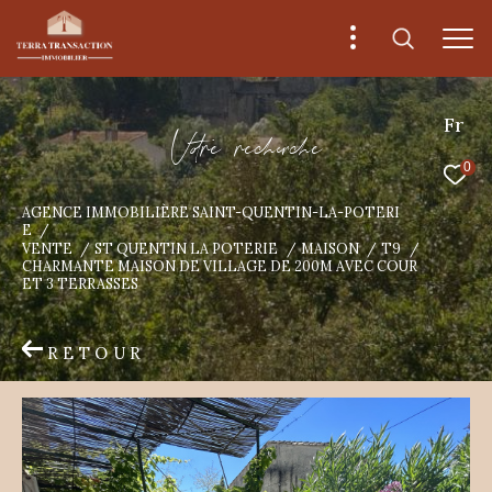
Fr
V
o
r
e
r
e
c
e
c
e
0
AGENCE IMMOBILIÈRE SAINT-QUENTIN-LA-POTERI
E
VENTE
ST QUENTIN LA POTERIE
MAISON
T9
CHARMANTE MAISON DE VILLAGE DE 200M AVEC COUR
ET 3 TERRASSES
RETOUR