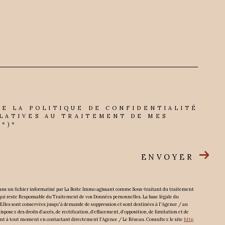
DE LA POLITIQUE DE CONFIDENTIALITÉ
LATIVES AU TRAITEMENT DE MES
*)*
ENVOYER
 dans un fichier informatisé par La Boite Immo agissant comme Sous-traitant du traitement
 qui reste Responsable du Traitement de vos Données personnelles. La base légale du
 Elles sont conservées jusqu'à demande de suppression et sont destinées à l'Agence / au
posez des droits d’accès, de rectification, d’effacement, d’opposition, de limitation et de
ent à tout moment en contactant directement l’Agence / Le Réseau. Consultez le site
http