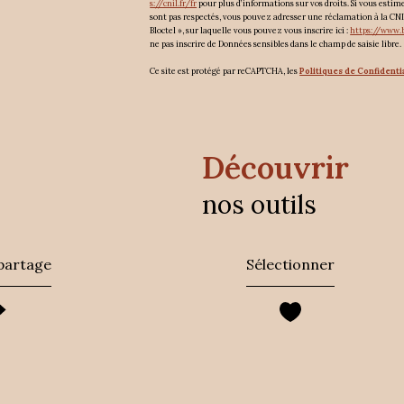
s://cnil.fr/fr
pour plus d’informations sur vos droits. Si vous estim
sont pas respectés, vous pouvez adresser une réclamation à la CNI
Bloctel », sur laquelle vous pouvez vous inscrire ici :
https://www.b
ne pas inscrire de Données sensibles dans le champ de saisie libre.
Ce site est protégé par reCAPTCHA, les
Politiques de Confidenti
découvrir
nos outils
 partage
Sélectionner