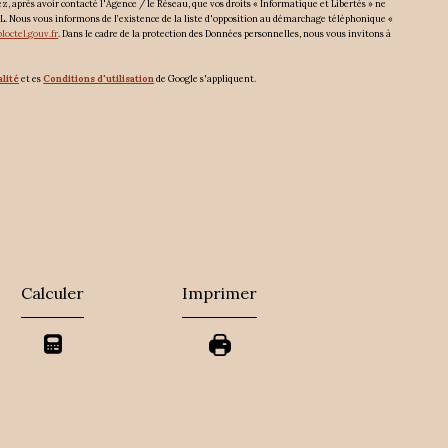
ez, après avoir contacté l'Agence / le Réseau, que vos droits « Informatique et Libertés » ne
L. Nous vous informons de l’existence de la liste d'opposition au démarchage téléphonique «
loctel.gouv.fr
. Dans le cadre de la protection des Données personnelles, nous vous invitons à
alité
et es
Conditions d'utilisation
de Google s'appliquent.
Calculer
Imprimer