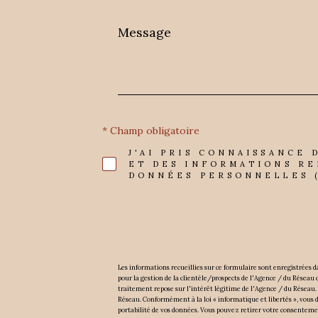
Message
*
* Champ obligatoire
J'AI PRIS CONNAISSANCE 
ET DES INFORMATIONS RE
DONNÉES PERSONNELLES (
Les informations recueillies sur ce formulaire sont enregistrées
pour la gestion de la clientèle/prospects de l'Agence / du Réseau
traitement repose sur l'intérêt légitime de l'Agence / du Réseau.
Réseau. Conformément à la loi « informatique et libertés », vous dis
portabilité de vos données. Vous pouvez retirer votre consentem