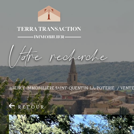
V
o
r
e
r
e
c
e
c
e
AGENCE IMMOBILIÈRE SAINT-QUENTIN-LA-POTERIE
VENT
RETOUR