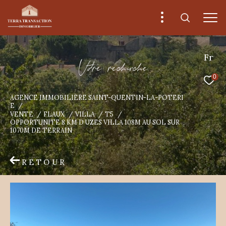
Fr
V
o
r
e
r
e
c
e
c
e
0
AGENCE IMMOBILIÈRE SAINT-QUENTIN-LA-POTERI
E
VENTE
FLAUX
VILLA
T5
OPPORTUNITE 8 KM D UZES VILLA 108M AU SOL SUR
1070M DE TERRAIN
RETOUR