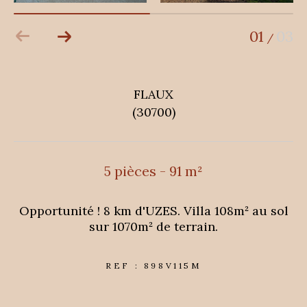
01
03
/
FLAUX
(30700)
5 pièces - 91 m²
Opportunité ! 8 km d'UZES. Villa 108m² au sol
sur 1070m² de terrain.
REF : 898V115M