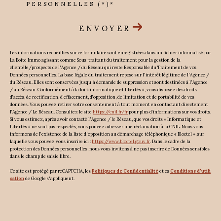
PERSONNELLES (*)*
ENVOYER
Les informations recueillies sur ce formulaire sont enregistrées dans un fichier informatisé par
La Boite Immo agissant comme Sous-traitant du traitement pour la gestion de la
clientèle/prospects de l'Agence / du Réseau qui reste Responsable du Traitement de vos
Données personnelles. La base légale du traitement repose sur l'intérêt légitime de l'Agence /
du Réseau. Elles sont conservées jusqu'à demande de suppression et sont destinées à l'Agence
/ au Réseau. Conformément à la loi « informatique et libertés », vous disposez des droits
d’accès, de rectification, d’effacement, d’opposition, de limitation et de portabilité de vos
données. Vous pouvez retirer votre consentement à tout moment en contactant directement
l’Agence / Le Réseau. Consultez le site
https://cnil.fr/fr
pour plus d’informations sur vos droits.
Si vous estimez, après avoir contacté l'Agence / le Réseau, que vos droits « Informatique et
Libertés » ne sont pas respectés, vous pouvez adresser une réclamation à la CNIL. Nous vous
informons de l’existence de la liste d'opposition au démarchage téléphonique « Bloctel », sur
laquelle vous pouvez vous inscrire ici :
https://www.bloctel.gouv.fr
. Dans le cadre de la
protection des Données personnelles, nous vous invitons à ne pas inscrire de Données sensibles
dans le champ de saisie libre.
Ce site est protégé par reCAPTCHA, les
Politiques de Confidentialité
et es
Conditions d'utili
sation
de Google s'appliquent.