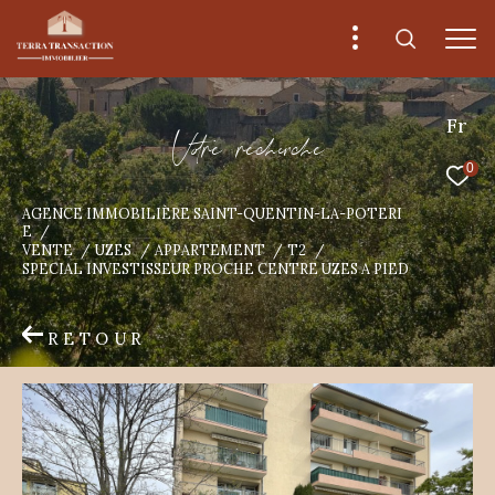
Fr
V
o
r
e
r
e
c
e
c
e
0
AGENCE IMMOBILIÈRE SAINT-QUENTIN-LA-POTERI
E
VENTE
UZES
APPARTEMENT
T2
SPECIAL INVESTISSEUR PROCHE CENTRE UZES A PIED
RETOUR