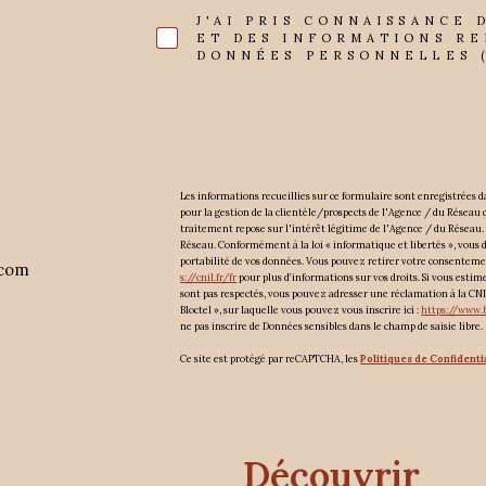
J'AI PRIS CONNAISSANCE 
ET DES INFORMATIONS RE
DONNÉES PERSONNELLES (
Les informations recueillies sur ce formulaire sont enregistrées
pour la gestion de la clientèle/prospects de l'Agence / du Réseau
traitement repose sur l'intérêt légitime de l'Agence / du Réseau.
Réseau. Conformément à la loi « informatique et libertés », vous dis
portabilité de vos données. Vous pouvez retirer votre consentem
.com
s://cnil.fr/fr
pour plus d’informations sur vos droits. Si vous estim
sont pas respectés, vous pouvez adresser une réclamation à la CNI
Bloctel », sur laquelle vous pouvez vous inscrire ici :
https://www.b
ne pas inscrire de Données sensibles dans le champ de saisie libre.
Ce site est protégé par reCAPTCHA, les
Politiques de Confidenti
découvrir