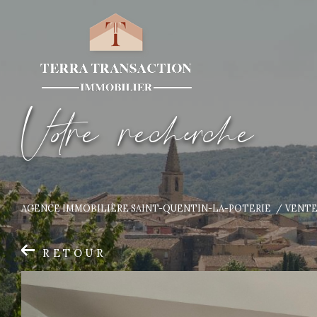
V
o
r
e
r
e
c
e
c
e
AGENCE IMMOBILIÈRE SAINT-QUENTIN-LA-POTERIE
VENT
RETOUR