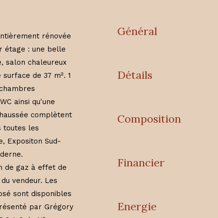
Général
entièrement rénovée
r étage : une belle
e, salon chaleureux
Détails
 surface de 37 m². 1
3 chambres
WC ainsi qu'une
-chaussée complètent
Composition
 toutes les
e, Expositon Sud-
oderne.
Financier
 de gaz à effet de
 du vendeur. Les
osé sont disponibles
Energie
présenté par Grégory