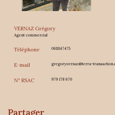
VERNAZ Grégory
Agent commercial
0611147475
Téléphone
gregory.vernaz@terra-transaction
E-mail
979 178 670
N° RSAC
partager