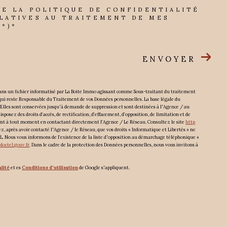
DE LA POLITIQUE DE CONFIDENTIALITÉ
LATIVES AU TRAITEMENT DE MES
*)*
ENVOYER
 dans un fichier informatisé par La Boite Immo agissant comme Sous-traitant du traitement
 qui reste Responsable du Traitement de vos Données personnelles. La base légale du
 Elles sont conservées jusqu'à demande de suppression et sont destinées à l'Agence / au
posez des droits d’accès, de rectification, d’effacement, d’opposition, de limitation et de
ent à tout moment en contactant directement l’Agence / Le Réseau. Consultez le site
http
ez, après avoir contacté l'Agence / le Réseau, que vos droits « Informatique et Libertés » ne
L. Nous vous informons de l’existence de la liste d'opposition au démarchage téléphonique «
loctel.gouv.fr
. Dans le cadre de la protection des Données personnelles, nous vous invitons à
alité
et es
Conditions d'utilisation
de Google s'appliquent.