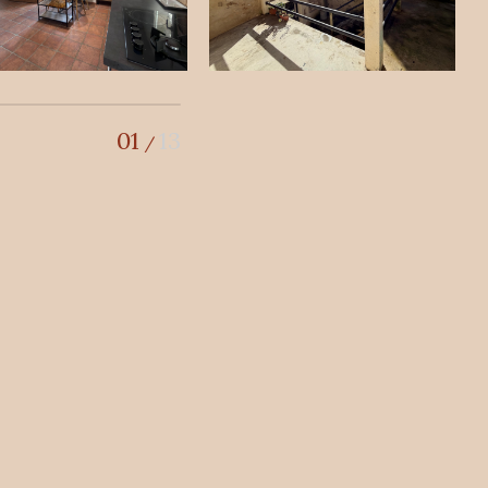
01
13
/